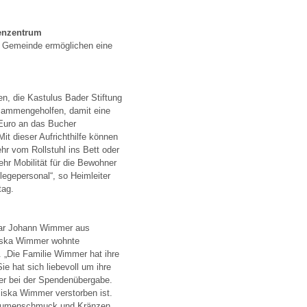
renzentrum
d Gemeinde ermöglichen eine
n, die Kastulus Bader Stiftung
usammengeholfen, damit eine
0 Euro an das Bucher
t dieser Aufrichthilfe können
hr vom Rollstuhl ins Bett oder
hr Mobilität für die Bewohner
legepersonal“, so Heimleiter
tag.
 war Johann Wimmer aus
ziska Wimmer wohnte
 „Die Familie Wimmer hat ihre
ie hat sich liebevoll um ihre
er bei der Spendenübergabe.
ziska Wimmer verstorben ist.
 Blumenschmuck und Kränzen