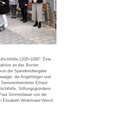
frichthilfe-1200×1000“: Eine
enaktion an das Bucher
 von der Spendenübergabe
chwaiger, die Angehörigen und
, Seniorenheimleiter Erhard
ichthilfe, Stiftungsgründerin
 Paul Simmerbauer von der
in Elisabeth Winklmaier-Wenzl.