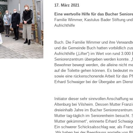
17. März 2021
Eine wertvolle Hilfe für das Bucher Senio
Familie Wimmer, Kastulus Bader Stiftung un
Aufrichthilfe
Buch. Die Familie Wimmer und ihre Verwandte
und die Gemeinde Buch hatten vorbildlich z
Aufrichthilfe („Lifter“) im Wert von rund 3.00
Seniorenzentrum übergeben werden konnte. „Mi
Bewohner bewegt werden, die alleine nicht me
auf die Toilette gehen können. Es bedeutet me
sowie eine rückenschonende Arbeit für das Pf
Erhard Schwaiger bei der Übergabe am Diens
Initiator dieser sehr sinnvollen Anschaffung
Altenburg bei Vilsheim. Dessen Mutter Fran
dreieinhalb Jahre im Bucher Seniorenzentrum.
Mutter tag-täglich im Seniorenheim besucht. S
Mutter gekümmert“, erinnerte Erhard Schwaig
Ein schwerer Schicksalsschlag war, als Fran
„Wir haben bei der Beerdigung anstelle von