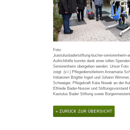
Foto:
„kastulusbaderstiftung-bucher-seniorenheim-au
Aufrichthilfe konnte dank einer tollen Spend
Seniorenheim übergeben werden. Unser Foto
zeigt (v.l.) Pflegedienstleiterin Annamaria S
Initiatoren Brigitte Ingerl und Johann Wimmer
Schwaiger, Pflegekraft Kata Nowak an der Aufr
Elfriede Bader-Nusser und Stiftungsvorstand
Kastulus Bader Stiftung sowie Bürgermeister
« ZURÜCK ZUR ÜBERSICHT